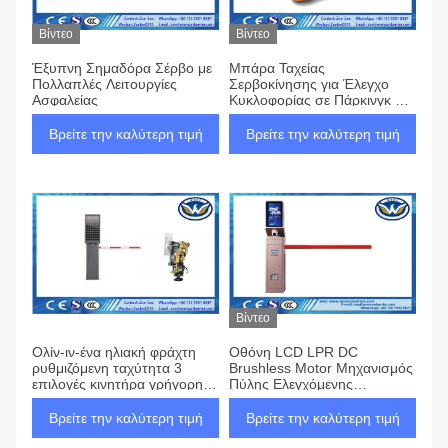
Βίντεο
Βίντεο
Έξυπνη Σημαδόρα Σέρβο με
Μπάρα Ταχείας
Πολλαπλές Λειτουργίες
Σερβοκίνησης για Έλεγχο
Ασφαλείας
Κυκλοφορίας σε Πάρκινγκ &
Αυτοκινητόδρομους
Βρείτε την καλύτερη τιμή
Βρείτε την καλύτερη τιμή
Βίντεο
Ολίν-ιν-ένα ηλιακή φράχτη
Οθόνη LCD LPR DC
ρυθμιζόμενη ταχύτητα 3
Brushless Motor Μηχανισμός
επιλογές κινητήρα γρήγορη
Πύλης Ελεγχόμενης
εγκατάσταση μακρά διάρκεια
Πρόσβασης Σύστημα
ζωής χαμηλό κόστος
Στάθμευσης Σχεδιασμένο για
Βρείτε την καλύτερη τιμή
Βρείτε την καλύτερη τιμή
Ανθεκτικότητα και Λειτουργία