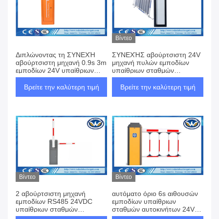
Βίντεο
Διπλώνοντας τη ΣΥΝΕΧΉ
ΣΥΝΕΧΉΣ αβούρτσιστη 24V
αβούρτσιστη μηχανή 0.9s 3m
μηχανή πυλών εμποδίων
εμποδίων 24V υπαίθριων
υπαίθριων σταθμών
σταθμών αυτοκινήτων
αυτοκινήτων διαφήμισης CE
πορτοκαλής πράσινος
ISO
Βρείτε την καλύτερη τιμή
Βρείτε την καλύτερη τιμή
καφετής
Βίντεο
Βίντεο
2 αβούρτσιστη μηχανή
αυτόματο όριο 6s αιθουσών
εμποδίων RS485 24VDC
εμποδίων υπαίθριων
υπαίθριων σταθμών
σταθμών αυτοκινήτων 24V
αυτοκινήτων μηχανών
BLDC με το βραχίονα δύο