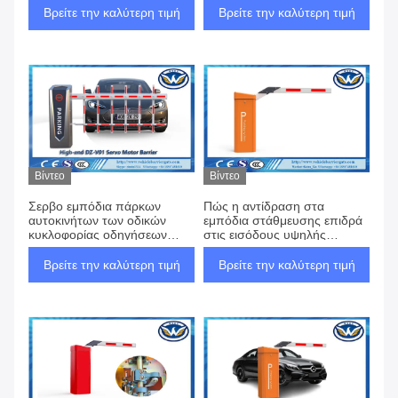
αυτόματη με το βραχίονα δύο
φρακτών
Βρείτε την καλύτερη τιμή
Βρείτε την καλύτερη τιμή
Βίντεο
Βίντεο
Σερβο εμπόδια πάρκων
Πώς η αντίδραση στα
αυτοκινήτων των οδικών
εμπόδια στάθμευσης επιδρά
κυκλοφορίας οδηγήσεων
στις εισόδους υψηλής
ασφάλειας για τη διαχείριση
κυκλοφορίας και τι μπορεί να
χώρων στάθμευσης
γίνει
Βρείτε την καλύτερη τιμή
Βρείτε την καλύτερη τιμή