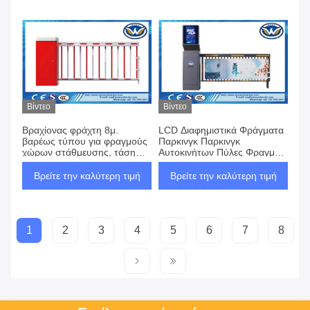
σε Περιοχές με Μεγάλη
Κυκλοφορία
Βίντεο
Βίντεο
Βραχίονας φράχτη 8μ.
LCD Διαφημιστικά Φράγματα
βαρέως τύπου για φραγμούς
Παρκινγκ Παρκινγκ
χώρων στάθμευσης, τάση
Αυτοκινήτων Πύλες Φραγμών
κινητήρα 350W, χρόνοι
Συστήματα Φραγμών
λειτουργίας πάνω από 5
Σχεδιασμένα για Ομαλή
Βρείτε την καλύτερη τιμή
Βρείτε την καλύτερη τιμή
εκατομμύρια φορές, μεγάλης
Λειτουργία και Μακροχρόνια
διάρκειας, συστήματα
Ανθεκτικότητα
ελέγχου πρόσβασης
1
2
3
4
5
6
7
8