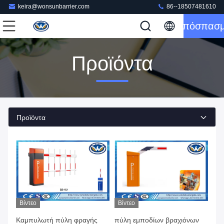
keira@wonsunbarrier.com
86--18507481610
Απόσπασ
Προϊόντα
Προϊόντα
Βίντεο
Βίντεο
Καμπυλωτή πύλη φραγής
πύλη εμποδίων βραχιόνων