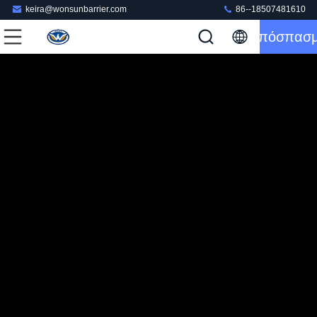
keira@wonsunbarrier.com
86--18507481610
Απόσπασ