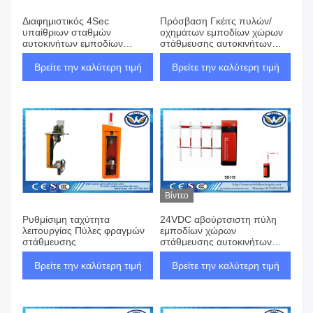
Διαφημιστικός 4Sec
Πρόσβαση Γκέιτς πυλών/
υπαίθριων σταθμών
οχημάτων εμποδίων χώρων
αυτοκινήτων εμποδίων
στάθμευσης αυτοκινήτων
χώρος στάθμευσης
μηχανημάτων για το σύστημα
λεωφόρων αγορών μηχανών
φόρου εθνικών οδών
Βρείτε την καλύτερη τιμή
Βρείτε την καλύτερη τιμή
DC24V πυλών αβούρτσιστος
Βίντεο
Ρυθμίσιμη ταχύτητα
24VDC αβούρτσιστη πύλη
λειτουργίας Πύλες φραγμών
εμποδίων χώρων
στάθμευσης
στάθμευσης αυτοκινήτων
ταλάντευσης πυλών οδικών
εμποδίων ασφάλειας
Βρείτε την καλύτερη τιμή
Βρείτε την καλύτερη τιμή
μηχανών έξω