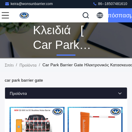
keira@wonsunbarrier.com
86--18507481610
Απόσπασ
Κλειδιά [
Car Park
Barrier Gate
/
/
Car Park Barrier Gate Ηλεκτρονικός Κατασκευα
Σπίτι
Προϊόντα
]
car park barrier gate
Αντιστοιχία
Προϊόντα
160
Προϊόντα