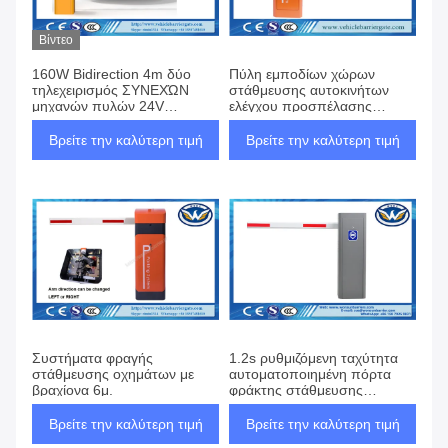
Βίντεο
160W Bidirection 4m δύο
Πύλη εμποδίων χώρων
τηλεχειρισμός ΣΥΝΕΧΏΝ
στάθμευσης αυτοκινήτων
μηχανών πυλών 24V
ελέγχου προσπέλασης
εμποδίων υπαίθριων
πλήρως αυτόματη ευθύς
σταθμών αυτοκινήτων
βραχίονας 6 μέτρων
Βρείτε την καλύτερη τιμή
Βρείτε την καλύτερη τιμή
φρακτών
Συστήματα φραγής
1.2s ρυθμιζόμενη ταχύτητα
στάθμευσης οχημάτων με
αυτοματοποιημένη πόρτα
βραχίονα 6μ.
φράκτης στάθμευσης
αυτοκινήτων εργοστάσιο DC
brushless κινητήρα
Βρείτε την καλύτερη τιμή
Βρείτε την καλύτερη τιμή