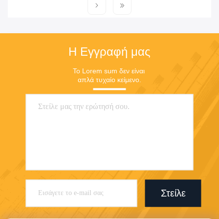
Η Εγγραφή μας
Το Lorem sum δεν είναι 
απλά τυχαίο κείμενο.
Στείλε