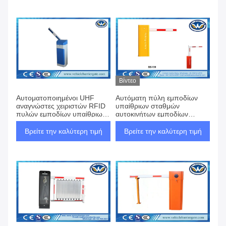
Βίντεο
Αυτοματοποιημένοι UHF
Αυτόματη πύλη εμποδίων
αναγνώστες χειριστών RFID
υπαίθριων σταθμών
πυλών εμποδίων υπαίθριων
αυτοκινήτων εμποδίων
σταθμών αυτοκινήτων,
χώρων στάθμευσης
ανώτατη 6M απόσταση
βραχιόνων για το έλεγχο
Βρείτε την καλύτερη τιμή
Βρείτε την καλύτερη τιμή
ανάγνωσης
προσπέλασης χώρων
στάθμευσης