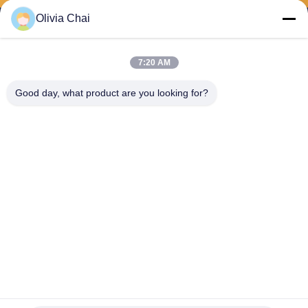
Olivia Chai
7:20 AM
Shenzhen Wonsun Machinery & Electrical
Good day, what product are you looking for?
Technology Co. Ltd
keira@wonsunbarrier.com
86--18507481610
1ος όροφος, Zhigu, No. 2-1
0, South jinlong Avenue, Sha
hu Community, Biling Street,
Pingshan District, Shenzhen,
China
Κίνα Καλό Ποιότητα πύλη φράγμα του οχήματος Προμηθευτής. 2026
Shenzhen Wonsun Machinery & Electrical Technology Co. Ltd . Όλοι