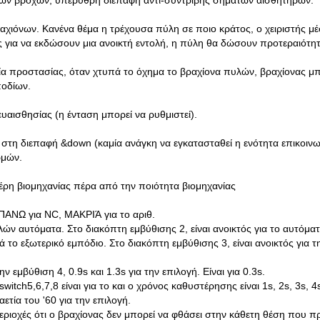
υτών βρόχων, υπέρυθρη διεπαφή αντι-συντριβής σημάτων αισθητήρων.
ραχιόνων. Κανένα θέμα η τρέχουσα πύλη σε ποιο κράτος, ο χειριστής μ
ός για να εκδώσουν μια ανοικτή εντολή, η πύλη θα δώσουν προτεραιότη
γία προστασίας, όταν χτυπά το όχημα το βραχίονα πυλών, βραχίονας μπ
ποδίων.
υαισθησίας (η ένταση μπορεί να ρυθμιστεί).
στη διεπαφή &down (καμία ανάγκη να εγκατασταθεί η ενότητα επικοινω
ρμών.
έρη βιομηχανίας πέρα από την ποιότητα βιομηχανίας
ΠΑΝΩ για NC, ΜΑΚΡΙΆ για το αριθ.
υλών αυτόματα. Στο διακόπτη εμβύθισης 2, είναι ανοικτός για το αυτόμ
το εξωτερικό εμπόδιο. Στο διακόπτη εμβύθισης 3, είναι ανοικτός για τη
 εμβύθιση 4, 0.9s και 1.3s για την επιλογή. Είναι για 0.3s.
ch5,6,7,8 είναι για το και ο χρόνος καθυστέρησης είναι 1s, 2s, 3s, 4s,
αετία του '60 για την επιλογή.
εριοχές ότι ο βραχίονας δεν μπορεί να φθάσει στην κάθετη θέση που π