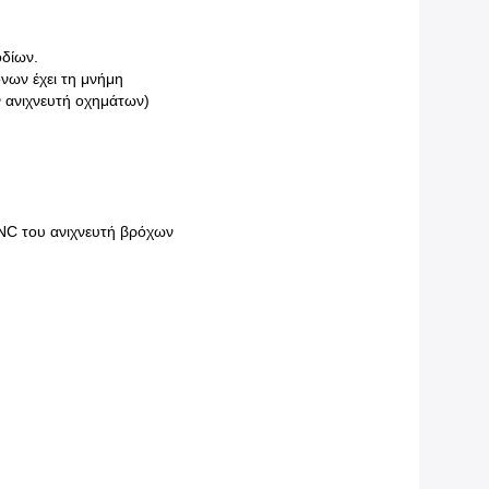
οδίων.
όνων έχει τη μνήμη
ν ανιχνευτή οχημάτων)
NC του ανιχνευτή βρόχων