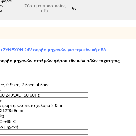
ν φόρου
ών
Σύστημα προστασίας
65
ν
(IP):
υ ΣΥΝΕΧΩΝ 24V σερβο μηχανών για την εθνική οδό
σερβο μηχανών σταθμών φόρου εθνικών οδών ταχύτητας
ec, 0.9sec, 2.5sec, 4.5sec
s
100/240VAC, 50/60Hz
w
στραρισμένο πιάτο χάλυβα 2.0mm
*312*959mm
kg
℃~+85℃
βο μηχανή