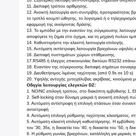
10. Εξωτερική διεπαφή αντι-συντριβής σημάτων ανιχνε
11. Διεπαφή τρόπου αρίθμησης.
12. Ανοικτή λειτουργία αντι-συντριβής προτεραιότητας β
το τριπλό κουμπί ώθησης, το λογισμικό ή ο τηλεχειρισμ
εφαρμογή της ανοίγοντας δράσης.
13. Το εμπόδιο με την εναντίον της σύγκρουσης λειτουρ
αποφύγετε τη ζημία στο όχημα, και τη μηχανή πυλών εμ
14. Καθυστερήστε την κλειστή λειτουργία επιλογής.
15. Αυτόματη αντίστροφη λειτουργία βραχιόνων υψηλός-ε
16. Διεπαφή συστημάτων χώρων στάθμευσης.
17.RS485 ή έλεγχος επικοινωνίας δικτύων RS232 επάνω 
18. Εναντίον της σύγκρουσης διεπαφή σημάτων συναγε
19. Διευθετήσιμος λιμένας ταχύτητας (από 0.9s σε 10 s)
20. Υψηλής αντοχής χυτοχάλυβας ακρίβειας, κινούμενα μ
Οδηγία λειτουργίας ελεγκτών DZ:
1. NO/NC επιλογή τρόπου, στο διακόπτη εμβύθισης 1, Ε
2. Self-locking όταν δύναμη μακριά ή ανοικτή επιλογή π
3. Αυτόματη αντίστροφη ή επιλογή στάσεων όταν συναντά 
αντιστροφή
4. Αυτόματη επιλογή ρύθμισης ταχύτητας κλεισίματος, στην
5. Αυτόματη κλειστή επιλογή καθυστέρησης. Η εμβύθιση swit
του '30, 35s, η δεκαετία του '40, η δεκαετία του '50, η δεκ
6. Η ρύθμιση γωνίας βραχιόνων, κατάλληλη για μερικές π