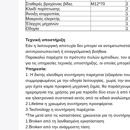
Σταθερές βραχίονας βίδες
M12*70
2
Κλειδί περίπτωσης
2
Άνοιξη ισορροπίας
1
Μακρινός ελεγκτής
2
Έλεγχος μηχανών
1
Οδηγία
1
Τεχνική υποστήριξη
Εάν η λειτουργική αποτυχία δεν μπορεί να αντιμετωπιστ
αντιπροσωπευτική ή επαγγελματική βοήθεια.
Παρακαλώ παρέχετε το πρότυπο πυλών εμποδίων, τον αύ
για τις υπηρεσίες τεχνικής υποστήριξης, οι οποίες μπορ
Υπηρεσία:
1. Η διετής ελεύθερη συντήρηση παρέχεται (εξαιρέσει του
συμμορφωμένος με την οδηγία λειτουργίας, χωρίς την α
μην έχετε καμία προφανή μηχανική ζημία, θα παράσχουμ
ημερομηνία της χρήσης για μια περίοδο δύο ετών ή από
και ηλεκτρονικά συστατικά εκτός από τα ειδικά αναλώσιμ
2.Lifetime η χρεωμένη συντήρηση προσφέρεται.
3.Technology η συντήρηση παρέχεται.
*The μετά από τις καταστάσεις χρεώνεται για τη συντήρη
1.Broken από τη λανθασμένη εγκατάσταση
2.Broken από την ανάρμοστη τάση