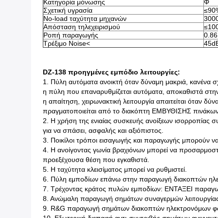
Κατηγορία μόνωσης
Φ
Σχετική υγρασία
≤90
No-load ταχύτητα μηχανών
3000
Απόσταση τηλεχειρισμού
≤100
Ροπή παραγωγής
0.8
Τρέξιμο Noise<
45d
DZ-138 προηγμένες εμπόδιο λειτουργίες:
1. Πύλη αυτόματα ανοικτή όταν δύναμη μακριά, κανένα
η πύλη που επαναρυθμίζεται αυτόματα, αποκαθιστά στην
η απαίτηση, χειρωνακτική λειτουργία απαιτείται όταν δύνα
πραγματοποιείται από το διακόπτη ΕΜΒΥΘΙΣΗΣ πινάκων ε
2. Η χρήση της ενιαίας συσκευής ανοίξεων ισορροπίας 
για να σπάσει, ασφαλής και αξιόπιστος.
3. Ποικίλοι τρόποι εισαγωγής και παραγωγής μπορούν να 
4. Η ανοίγοντας γωνία βραχιόνων μπορεί να προσαρμοστε
προεξέχουσα θέση που εγκαθιστά.
5. Η ταχύτητα κλεισίματος μπορεί να ρυθμιστεί.
6. Πύλη εμποδίων επάνω στην παραγωγή διακοπτών η
7. Τρέχοντας κράτος πυλών εμποδίων: ΕΝΤΑΞΕΙ παραγωγή
8. Ανώμαλη παραγωγή σημάτων συναγερμών λειτουργία
9. R&G παραγωγή σημάτων διακοπτών ηλεκτρονόμων φω