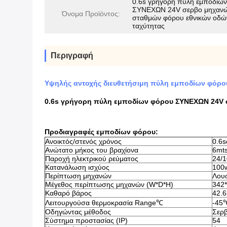
0.6s γρήγορη πύλη εμποδίω
ΣΥΝΕΧΩΝ 24V σερβο μηχαν
Όνομα Προϊόντος:
σταθμών φόρου εθνικών οδώ
ταχύτητας
Περιγραφή
Υψηλής αντοχής διευθετήσιμη πύλη εμποδίων φόρο
0.6s γρήγορη πύλη εμποδίων φόρου ΣΥΝΕΧΩΝ 24V 
Προδιαγραφές εμποδίων φόρου:
Ανοικτός/στενός χρόνος
0.6s
Ανώτατο μήκος του βραχίονα
6mt
Παροχή ηλεκτρικού ρεύματος
24/
Κατανάλωση ισχύος
100
Περίπτωση μηχανών
Λου
Μέγεθος περίπτωσης μηχανών (W*D*H)
342
Καθαρό βάρος
42.6
Λειτουργούσα θερμοκρασία Range℃
-45
Οδηγώντας μέθοδος
Σερ
Σύστημα προστασίας (IP)
54