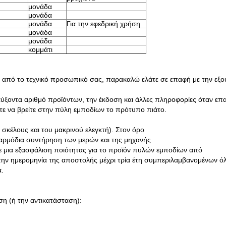
μονάδα
μονάδα
μονάδα
Για την εφεδρική χρήση
μονάδα
μονάδα
κομμάτι
εί από το τεχνικό προσωπικό σας, παρακαλώ ελάτε σε επαφή με την εξ
ξοντα αριθμό προϊόντων, την έκδοση και άλλες πληροφορίες όταν επα
είτε να βρείτε στην πύλη εμποδίων το πρότυπο πιάτο.
 σκέλους και του μακρινού ελεγκτή). Στον όρο
ναρμόδια συντήρηση των μερών και της μηχανής
ε μια εξασφάλιση ποιότητας για το προϊόν πυλών εμποδίων από
 την ημερομηνία της αποστολής μέχρι τρία έτη συμπεριλαμβανομένων 
α.
ση (ή την αντικατάσταση):