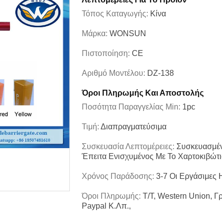
Τόπος Καταγωγής:
Κίνα
Μάρκα:
WONSUN
Πιστοποίηση:
CE
Αριθμό Μοντέλου:
DZ-138
Όροι Πληρωμής Και Αποστολής
Ποσότητα Παραγγελίας Min:
1pc
Τιμή:
Διαπραγματεύσιμα
Συσκευασία Λεπτομέρειες:
Συσκευασμέν
Έπειτα Ενισχυμένος Με Το Χαρτοκιβώτι
Χρόνος Παράδοσης:
3-7 Οι Εργάσιμες
Όροι Πληρωμής:
T/T, Western Union, 
Paypal Κ.λπ.,