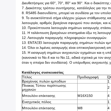
Διευθετήσιμος για 60°, 70°, 80° και 90°. Και ο διακόπτης
7. Διακόπτης τρόπου συντήρησης, κατάλληλος για την πι
8. RS485 διασυνδέστε, μπορεί να συνδέσει με τον υπολο
9. Το ανοικτό/στενό σήμα ελέγχου χώρων στάθμευσης και 
λειτουργία, αριθμός βραχίονα σφυγμού που ανοίγει, και 
10. Προκύπτουσα λειτουργία σημάτων εισαγωγής στάσε
11. Η ταλάντευση βραχιόνων επισημαίνει έξω τη λειτουργ
12. Λειτουργία παραγωγής πληροφοριών συναγερμών.
13. ΕΝΤΑΞΕΙ λειτουργία παραγωγής σημάτων πυλών εμ
14. Όλοι οι λιμένες εισαγωγής είναι οπτικοηλεκτρονική 
15. Η εισαγωγή σημάτων ανιχνευτών οχημάτων και η υπ
(κανονικά το No.4 και το No.11, ειδικά σχετικά με τον αν
όταν η σπείρα δεν συνδέεται). Ο υπέρυθρος ανιχνευτής 
Κατάλογος συσκευασίας
Τίτλος
Προδιαγραφή
Q
Βραχίονας πυλών εμποδίων
1
Πίνακας Τύπου περίπτωσης
2
μηχανών
Μπουλόνι επέκτασης
M16X150
4
Ενισχυτικός πόλος
1
Μπουλόνι επέκτασης
M8
4