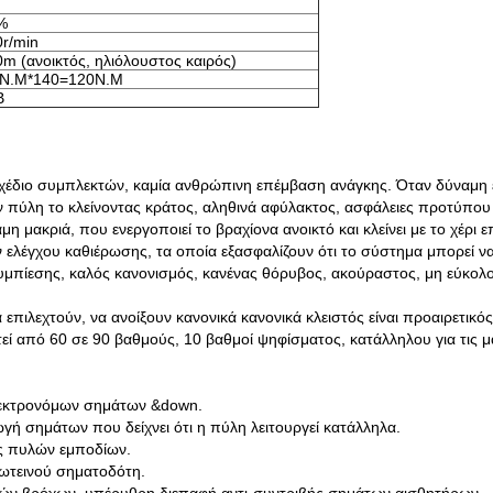
%
r/min
m (ανοικτός, ηλιόλουστος καιρός)
6N.M*140=120N.M
B
 σχέδιο συμπλεκτών, καμία ανθρώπινη επέμβαση ανάγκης. Όταν δύναμη
 πύλη το κλείνοντας κράτος, αληθινά αφύλακτος, ασφάλειες προτύπου 
μη μακριά, που ενεργοποιεί το βραχίονα ανοικτό και κλείνει με το χέρι 
λέγχου καθιέρωσης, τα οποία εξασφαλίζουν ότι το σύστημα μπορεί να
συμπίεσης, καλός κανονισμός, κανένας θόρυβος, ακούραστος, μη εύκολ
επιλεχτούν, να ανοίξουν κανονικά κανονικά κλειστός είναι προαιρετικός
ί από 60 σε 90 βαθμούς, 10 βαθμοί ψηφίσματος, κατάλληλου για τις μ
λεκτρονόμων σημάτων &down.
 σημάτων που δείχνει ότι η πύλη λειτουργεί κατάλληλα.
ς πυλών εμποδίων.
τεινού σηματοδότη.