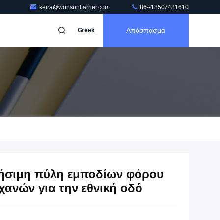
keira@wonsunbarrier.com
86--18507481610
Απόσπασμα
Greek
τήσιμη πύλη εμποδίων φόρου
ανών για την εθνική οδό