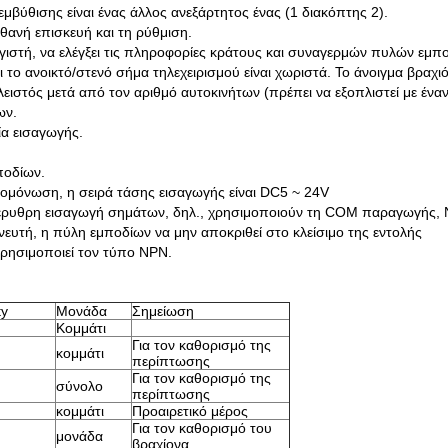
 εμβύθισης είναι ένας άλλος ανεξάρτητος ένας (1 διακόπτης 2).
θανή επισκευή και τη ρύθμιση.
γιστή, να ελέγξει τις πληροφορίες κράτους και συναγερμών πυλών εμπ
το ανοικτό/στενό σήμα τηλεχειρισμού είναι χωριστά. Το άνοιγμα βραχι
κλειστός μετά από τον αριθμό αυτοκινήτων (πρέπει να εξοπλιστεί με ένα
ων.
ία εισαγωγής.
ποδίων.
απομόνωση, η σειρά τάσης εισαγωγής είναι DC5 ~ 24V
έρυθρη εισαγωγή σημάτων, δηλ., χρησιμοποιούν τη COM παραγωγής, 
ιχνευτή, η πύλη εμποδίων να μην αποκριθεί στο κλείσιμο της εντολής
χρησιμοποιεί τον τύπο NPN.
ty
Μονάδα
Σημείωση
Κομμάτι
Για τον καθορισμό της
κομμάτι
περίπτωσης
Για τον καθορισμό της
σύνολο
περίπτωσης
κομμάτι
Προαιρετικό μέρος
Για τον καθορισμό του
μονάδα
βραχίονα