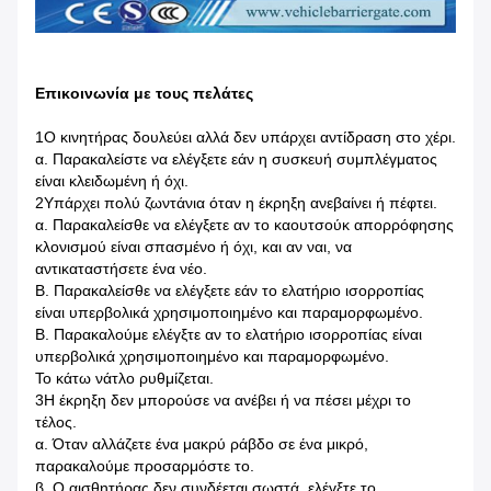
Επικοινωνία με τους πελάτες
1Ο κινητήρας δουλεύει αλλά δεν υπάρχει αντίδραση στο χέρι.
α. Παρακαλείστε να ελέγξετε εάν η συσκευή συμπλέγματος
είναι κλειδωμένη ή όχι.
2Υπάρχει πολύ ζωντάνια όταν η έκρηξη ανεβαίνει ή πέφτει.
α. Παρακαλείσθε να ελέγξετε αν το καουτσούκ απορρόφησης
κλονισμού είναι σπασμένο ή όχι, και αν ναι, να
αντικαταστήσετε ένα νέο.
Β. Παρακαλείσθε να ελέγξετε εάν το ελατήριο ισορροπίας
είναι υπερβολικά χρησιμοποιημένο και παραμορφωμένο.
Β. Παρακαλούμε ελέγξτε αν το ελατήριο ισορροπίας είναι
υπερβολικά χρησιμοποιημένο και παραμορφωμένο.
Το κάτω νάτλο ρυθμίζεται.
3Η έκρηξη δεν μπορούσε να ανέβει ή να πέσει μέχρι το
τέλος.
α. Όταν αλλάζετε ένα μακρύ ράβδο σε ένα μικρό,
παρακαλούμε προσαρμόστε το.
β. Ο αισθητήρας δεν συνδέεται σωστά, ελέγξτε το.