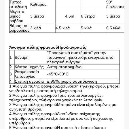
Τύπος
90°
Καθαρός.
εκτοξευτή
διπλώσεις
Μέγιστο
μήκος
3 μέτρα
4.5m
6 μέτρα
3 μέτρα
ράβδου
Βάρος του
3 κιλά
4.5 κιλά
5 κιλά
6.5 κιλά
ρυμουλκού
Άνοιγμα πύλης φραγμού
Προδιαγραφές
"Προσωπικά συστήματα" για την
1
Δύναμη
παραγωγή ηλεκτρικής ενέργειας από
ηλεκτρική ενέργεια.
2
Κέντρο μηχανής
Αυτοματοποιημένο
Θερμοκρασία
3
-45°C-60°C
λειτουργίας
4
Σχετική υγρασία
≤ 95%, χωρίς συμπύκνωση
1.
Άνοιγμα πύλης φραγμού
Διασύνδεση τηλεχειρισμού, μπορεί
να εξοπλιστεί με εκπομπή τηλεχειρισμού.
2.
Άνοιγμα πύλης φραγμού
Τρεις τρόποι λειτουργίας:
τηλεχειριστήριο, πλήκτρο και χειροκίνητη λειτουργία.
3.
Άνοιγμα πύλης φραγμού
Μπορεί να είναι εξοπλισμένος με
ανιχνευτή βρόχου.
4.
Άνοιγμα πύλης φραγμού
Διασύνδεση ανίχνευσης
υπέρυθρου, μπορεί να εξοπλιστεί με συσκευή ανίχνευσης
υπέρυθρου.
5.
Άνοιγμα πύλης φραγμού
Η συσκευή πίεσης κύματος