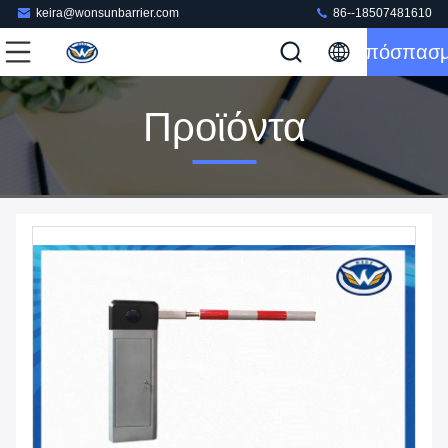
keira@wonsunbarrier.com
86--18507481610
Απόσπασ
Προϊόντα