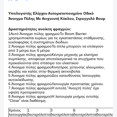
Υπολογιστής Ελέγχου Αυτοματοποιημένο Οδικό
Άνοιγμα Πύλης Με Ανιχνευτή Κύκλου, Στρογγυλό Βουμ
Δραστηριότητες ανοίκτη φραγμών:
1Αυτό.
Άνοιγμα πύλης φραγμού
Το Boom Barrier
χρησιμοποιείται ευρέως για τις εγκαταστάσεις στάθμευσης,
κυκλοφορίας ή συστημάτων διοδίων.
2.
Άνοιγμα πύλης φραγμού
Τα όπλα μπορούν να επιλεγούν
από 3 μέτρα έως 6 μέτρα.
3.
Άνοιγμα πύλης φραγμού
Κέντρο μηχανής με ελατήριο
συμπίεσης, αποφεύγει αποτελεσματικά τα ατυχήματα που
προκαλούνται από σπάσιμο του ελαστικού
4.
Άνοιγμα πύλης φραγμού
Κινητήρας χύτευσης αλουμινίου,
ακριβής και καλός στην θερμική ακτινοβολία
5.
Άνοιγμα πύλης φραγμού
Δύο κατευθύνσεις λειτουργίας
αυτοκλείδωσης.
6.
Άνοιγμα πύλης φραγμού
Λειτουργία προστασίας χρόνου.
7.
Άνοιγμα πύλης φραγμού
Η εντολή "Ανοιχτή πύλη" έχει
υψηλή προτεραιότητα.
8.
Άνοιγμα πύλης φραγμού
Η λειτουργία μνήμης εντολής
"Close" είναι διαθέσιμη.
Χρόνος
1
3
6
3
λειτουργίας
δευτερόλεπτο
δευτερόλεπτα
δευτερόλεπτα
δευτερόλεπ