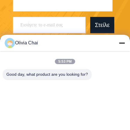
Στείλε
Olivia Chai
5:53 PM
Shenzhen Wonsun Machinery & Electrical
Good day, what product are you looking for?
Technology Co. Ltd
keira@wonsunbarrier.com
86--18507481610
1ος όροφος, Zhigu, No. 2-1
0, South jinlong Avenue, Sha
hu Community, Biling Street,
Pingshan District, Shenzhen,