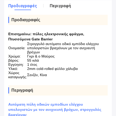
Προδιαγραφές
Περιγραφή
Προδιαγραφές
Επισημαίνω:
πύλες ηλεκτρονικής φράγμα
,
Πτυσσόμενα Gate Barrier
Στρογγυλό αυτόματο οδικό εμπόδιο ελέγχου
Ονομασία:
υπολογιστών βραχιόνων με τον ανιχνευτή
βρόχων
Χρώμα:
Γκρι & ο Μαύρος
βάρος:
55 κιλά
Εγγύηση:
1 έτος
Υλικό:
2mm cold-rolled φύλλο χάλυβα
Χώρος
Σενζέν, Κίνα
καταγωγής:
Περιγραφή
Αυτόματη πύλη οδικών εμποδίων ελέγχου
υπολογιστών με τον ανιχνευτή βρόχων, στρογγυλός
βραχίονας