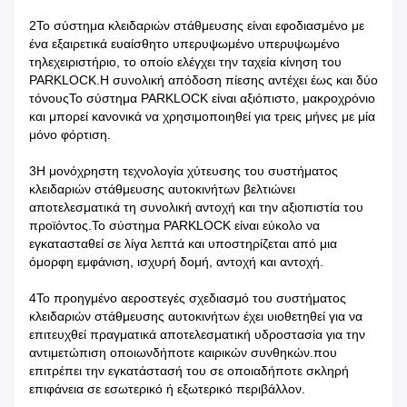
2Το σύστημα κλειδαριών στάθμευσης είναι εφοδιασμένο με
ένα εξαιρετικά ευαίσθητο υπερυψωμένο υπερυψωμένο
τηλεχειριστήριο, το οποίο ελέγχει την ταχεία κίνηση του
PARKLOCK.Η συνολική απόδοση πίεσης αντέχει έως και δύο
τόνουςΤο σύστημα PARKLOCK είναι αξιόπιστο, μακροχρόνιο
και μπορεί κανονικά να χρησιμοποιηθεί για τρεις μήνες με μία
μόνο φόρτιση.
3Η μονόχρηστη τεχνολογία χύτευσης του συστήματος
κλειδαριών στάθμευσης αυτοκινήτων βελτιώνει
αποτελεσματικά τη συνολική αντοχή και την αξιοπιστία του
προϊόντος.Το σύστημα PARKLOCK είναι εύκολο να
εγκατασταθεί σε λίγα λεπτά και υποστηρίζεται από μια
όμορφη εμφάνιση, ισχυρή δομή, αντοχή και αντοχή.
4Το προηγμένο αεροστεγές σχεδιασμό του συστήματος
κλειδαριών στάθμευσης αυτοκινήτων έχει υιοθετηθεί για να
επιτευχθεί πραγματικά αποτελεσματική υδροστασία για την
αντιμετώπιση οποιωνδήποτε καιρικών συνθηκών.που
επιτρέπει την εγκατάστασή του σε οποιαδήποτε σκληρή
επιφάνεια σε εσωτερικό ή εξωτερικό περιβάλλον.