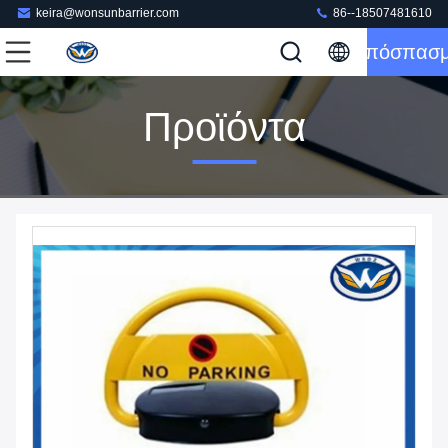
keira@wonsunbarrier.com
86--18507481610
Απόσπασ
Προϊόντα