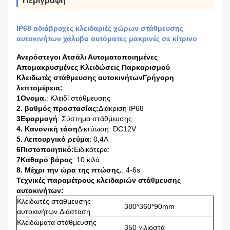
Περιγραφή
IP68 αδιάβροχες κλειδαριές χώρων στάθμευσης
αυτοκινήτων χάλυβα αυτόματες μακρινές σε κίτρινο
Ανερόστεγοι Ατσάλι Αυτοματοποιημένες
Απομακρυσμένες Κλειδώσεις Παρκαρισμού
Κλειδωτές στάθμευσης αυτοκινήτων
Γρήγορη
λεπτομέρεια:
1Ονομα.
: Κλειδί στάθμευσης
2. βαθμός προστασίας:
Διάκριση IP68
3Εφαρμογή
: Σύστημα στάθμευσης
4. Κανονική τάση
Δικτύωση: DC12V
5. Λειτουργικό ρεύμα
: 0,4A
6Πιστοποιητικό:
Ειδικότερα:
7Καθαρό βάρος
: 10 κιλά
8. Μέχρι την ώρα της πτώσης.
: 4-6s
Τεχνικές παραμέτρους κλειδαριών στάθμευσης
αυτοκινήτων:
Κλειδωτές στάθμευσης
380*360*90mm
αυτοκινήτων
Διάσταση
Κλειδώματα στάθμευσης
350 χιλιοστά