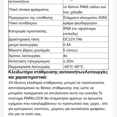
αυτοκινήτων
το δείπνο PA66 νάιλον και
Υλικό πίνακα φράγματος
ίνες χάλυβα
Περιεχόμενο της υπόθεσης
Στάγματα αλουμινίου A356
Υλικό συνδέσμου
κράμα ψευδαργύρου
IP68 (το υψηλότερο
Κατηγορία προστασίας
επίπεδο)
Δραστηριακή τάση
DC12V,7Ah
ρεύμα λειτουργίας
0.4Α
Μέγιστο βάρος ρουλεμάν
5 τόνους
Χρόνος λειτουργίας
4s
Απόσταση τηλεχειρισμού
≤ 20m
Θερμοκρασία λειτουργίας
-40°C~60°C
Κλειδωτήρα στάθμευσης αυτοκινήτων
Λειτουργίες
και χαρακτηριστικά:
1Η έξυπνη κλειδαριά στάθμευσης μπορεί να προστατεύσει
αποτελεσματικά τις θέσεις στάθμευσης σας ώστε να
μπορείτε πραγματικά να απολαύσετε αυτή την ευκολία.Το
σύστημα PARKLOCK θα σταματήσει αμέσως τα άγνωστα
οχήματα που καταλαμβάνουν το προσωπικό σας χώρο., είτε
για εμπορικούς σκοπούς, χώρους για αυτοκίνητα γραφείου,
είτε για το σπίτι σας.