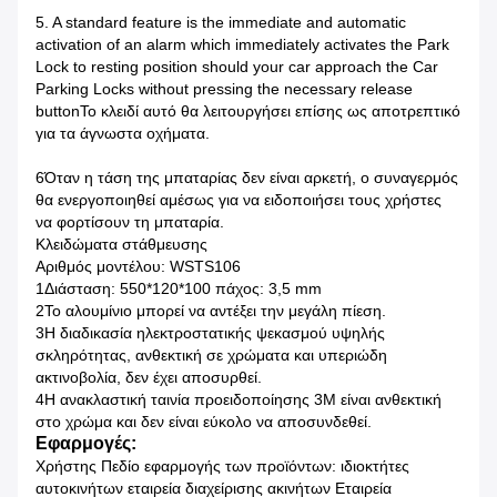
5. A standard feature is the immediate and automatic
activation of an alarm which immediately activates the Park
Lock to resting position should your car approach the Car
Parking Locks without pressing the necessary release
buttonΤο κλειδί αυτό θα λειτουργήσει επίσης ως αποτρεπτικό
για τα άγνωστα οχήματα.
6Όταν η τάση της μπαταρίας δεν είναι αρκετή, ο συναγερμός
θα ενεργοποιηθεί αμέσως για να ειδοποιήσει τους χρήστες
να φορτίσουν τη μπαταρία.
Κλειδώματα στάθμευσης
Αριθμός μοντέλου: WSTS106
1Διάσταση: 550*120*100 πάχος: 3,5 mm
2Το αλουμίνιο μπορεί να αντέξει την μεγάλη πίεση.
3Η διαδικασία ηλεκτροστατικής ψεκασμού υψηλής
σκληρότητας, ανθεκτική σε χρώματα και υπεριώδη
ακτινοβολία, δεν έχει αποσυρθεί.
4Η ανακλαστική ταινία προειδοποίησης 3M είναι ανθεκτική
στο χρώμα και δεν είναι εύκολο να αποσυνδεθεί.
Εφαρμογές:
Χρήστης Πεδίο εφαρμογής των προϊόντων: ιδιοκτήτες
αυτοκινήτων εταιρεία διαχείρισης ακινήτων Εταιρεία