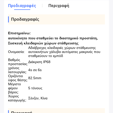
Προδιαγραφές
Περιγραφή
Προδιαγραφές
Επισημαίνω:
αυτοκίνητο που σταθμεύει το διαστημικό προστάτη
,
Συσκευή κλειδαριών χώρων στάθμευσης
Αδιάβροχες κλειδαριές χώρων στάθμευσης
Ονομασία:
αυτοκινήτων χάλυβα αυτόματες μακρινές που
σταθμεύουν το εμπόδ
Βαθμός
Διάκριση IP68
προστασίας:
χρόνος
4s σε 6s
λειτουργίας:
Οριζόντιο
82.5mm
ύψος θέσης:
Μέγιστο
φέρον
5 τόνους
βάρος:
Χώρος
Σένζεν, Κίνα
καταγωγής: