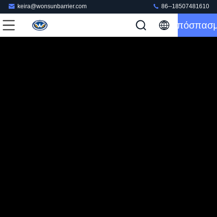
keira@wonsunbarrier.com
86--18507481610
Απόσπασ