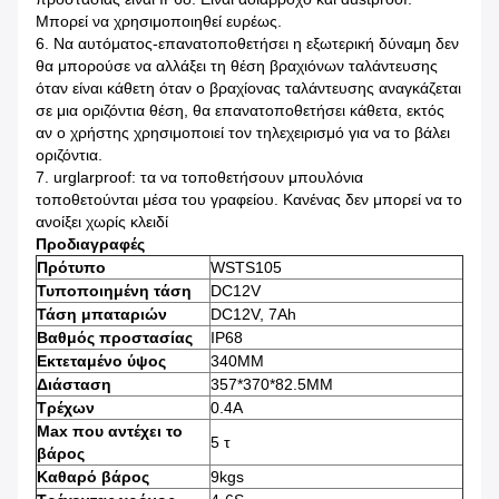
Μπορεί να χρησιμοποιηθεί ευρέως.
6. Να αυτόματος-επανατοποθετήσει η εξωτερική δύναμη δεν
θα μπορούσε να αλλάξει τη θέση βραχιόνων ταλάντευσης
όταν είναι κάθετη όταν ο βραχίονας ταλάντευσης αναγκάζεται
σε μια οριζόντια θέση, θα επανατοποθετήσει κάθετα, εκτός
αν ο χρήστης χρησιμοποιεί τον τηλεχειρισμό για να το βάλει
οριζόντια.
7. urglarproof: τα να τοποθετήσουν μπουλόνια
τοποθετούνται μέσα του γραφείου. Κανένας δεν μπορεί να το
ανοίξει χωρίς κλειδί
Προδιαγραφές
Πρότυπο
WSTS105
Τυποποιημένη τάση
DC12V
Τάση μπαταριών
DC12V, 7Ah
Βαθμός προστασίας
IP68
Εκτεταμένο ύψος
340MM
Διάσταση
357*370*82.5MM
Τρέχων
0.4A
Max που αντέχει το
5 τ
βάρος
Καθαρό βάρος
9kgs