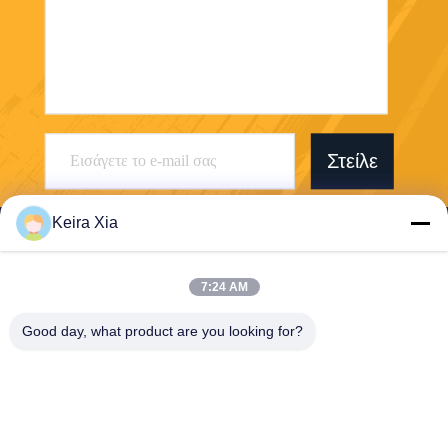
Στείλε
Keira Xia
7:24 AM
Shenzhen Wonsun Machinery & Electrical
Good day, what product are you looking for?
Technology Co. Ltd
keira@wonsunbarrier.com
86--18507481610
1ος όροφος, Zhigu, No. 2-1