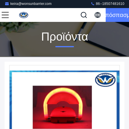
keira@wonsunbarrier.com
86--18507481610
Απόσπασ
Προϊόντα