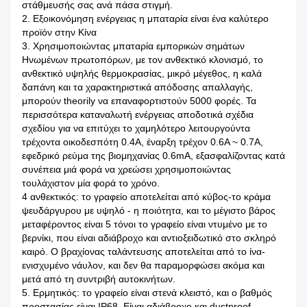
στάθμευσής σας ανά πάσα στιγμή.
2. Εξοικονόμηση ενέργειας η μπαταρία είναι ένα καλύτερο
προϊόν στην Κίνα
3. Χρησιμοποιώντας μπαταρία εμπορικών σημάτων
Ηνωμένων πρωτοπόρων, με τον ανθεκτικό κλονισμό, το
ανθεκτικό υψηλής θερμοκρασίας, μικρό μέγεθος, η καλά
δαπάνη και τα χαρακτηριστικά απόδοσης απαλλαγής,
μπορούν theorily να επαναφορτιστούν 5000 φορές. Τα
περισσότερα καταναλωτή ενέργειας αποδοτικά σχέδια
σχεδίου για να επιτύχει το χαμηλότερο λειτουργούντα
τρέχοντα οικοδεσπότη 0.4A, έναρξη τρέχον 0.6A ~ 0.7A,
εφεδρικό ρεύμα της βιομηχανίας 0.6mA, εξασφαλίζοντας κατά
συνέπεια μιά φορά να χρεώσει χρησιμοποιώντας
τουλάχιστον μία φορά το χρόνο.
4 ανθεκτικός: το γραφείο αποτελείται από κύβος-το κράμα
ψευδάργυρου με υψηλό - η ποιότητα, και το μέγιστο βάρος
μεταφέροντος είναι 5 τόνοι το γραφείο είναι ντυμένο με το
βερνίκι, που είναι αδιάβροχο και αντιοξειδωτικό στο σκληρό
καιρό. Ο βραχίονας ταλάντευσης αποτελείται από το ίνα-
ενισχυμένο νάυλον, και δεν θα παραμορφώσει ακόμα και
μετά από τη συντριβή αυτοκινήτων.
5. Ερμητικός: το γραφείο είναι στενά κλειστό, και ο βαθμός
προστασίας είναι IP68. Είναι αδιάβροχο και dustproof.