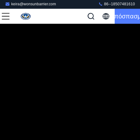
keira@wonsunbarrier.com
86--18507481610
Απόσπασ